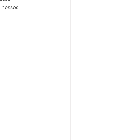
 nossos 