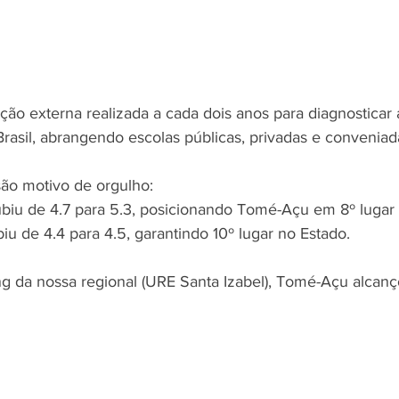
ão externa realizada a cada dois anos para diagnosticar 
rasil, abrangendo escolas públicas, privadas e conveniad
são motivo de orgulho:
 subiu de 4.7 para 5.3, posicionando Tomé-Açu em 8º lugar
biu de 4.4 para 4.5, garantindo 10º lugar no Estado.
ng da nossa regional (URE Santa Izabel), Tomé-Açu alcanç