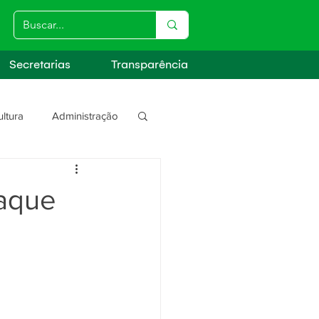
Secretarias
Transparência
ultura
Administração
s
aque