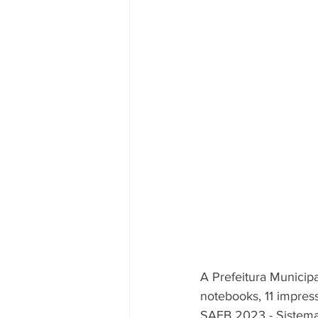
A Prefeitura Municip
notebooks, 11 impres
SAEB 2023 - Sistema 