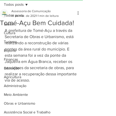
Todos posts
Assessoria de Comunicação
Todos posts
17 de mar. de 2021
1 min de leitura
Tomé-Açu Bem Cuidada!
Saúde
A prefeitura de Tomé-Açu a través da 
Cultura
Secretaria de Obras e Urbanismo, está 
Turismo
realizando a reconstrução de várias 
pontes da área rural do município. E 
Esporte
esta semana foi a vez da ponte da 
Finanças
Jaqueira em Água Branca, receber os 
servidores da secretaria de obras, para 
Educação
realizar a recuperação dessa importante 
Agricultura
via de acesso. 
Administração
Meio Ambiente
Obras e Urbanismo
Assistência Social e Trabalho