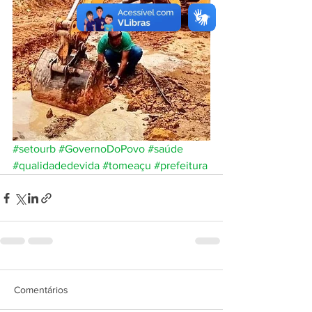
#setourb
#GovernoDoPovo
#saúde
#qualidadedevida
#tomeaçu
#prefeitura
Comentários