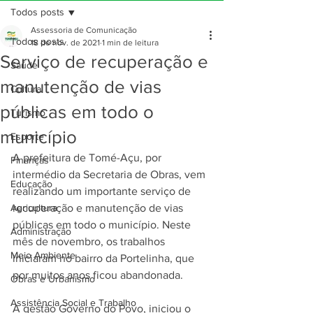
Todos posts
Assessoria de Comunicação
Todos posts
18 de nov. de 2021
1 min de leitura
Serviço de recuperação e
Saúde
manutenção de vias
Cultura
públicas em todo o
Turismo
município
Esporte
A prefeitura de Tomé-Açu, por 
Finanças
intermédio da Secretaria de Obras, vem 
Educação
realizando um importante serviço de 
Agricultura
recuperação e manutenção de vias 
públicas em todo o município. Neste 
Administração
mês de novembro, os trabalhos 
Meio Ambiente
iniciaram no bairro da Portelinha, que 
por muitos anos ficou abandonada.
Obras e Urbanismo
Assistência Social e Trabalho
A gestão Governo do Povo, iniciou o 