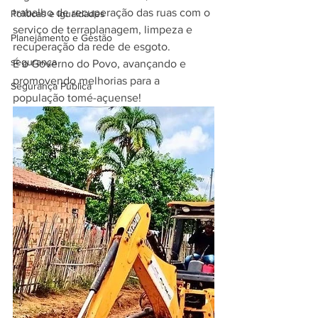
trabalho de recuperação das ruas com o 
Políticas e Igualdades
serviço de terraplanagem, limpeza e 
Planejamento e Gestão
recuperação da rede de esgoto. 
segurança
É o Governo do Povo, avançando e 
promovendo melhorias para a 
Segurança Pública
população tomé-açuense!