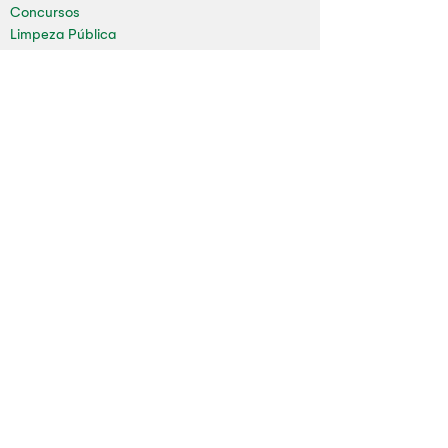
Concursos
Limpeza Pública
Folha de Pagamento
Mapa do Site
Sala da Impressa
Nossas redes
Youtube
Instagram