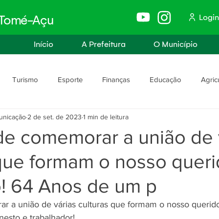
Login
e Tomé-Açu
Início
A Prefeitura
O Município
Turismo
Esporte
Finanças
Educação
Agric
unicação
2 de set. de 2023
1 min de leitura
anismo
Assistência Social e Trabalho
Políticas e Igualdade
e comemorar a união de 
 que formam o nosso quer
rança
Segurança Pública
o! 64 Anos de um p
 a união de várias culturas que formam o nosso querido
esto e trabalhador! 