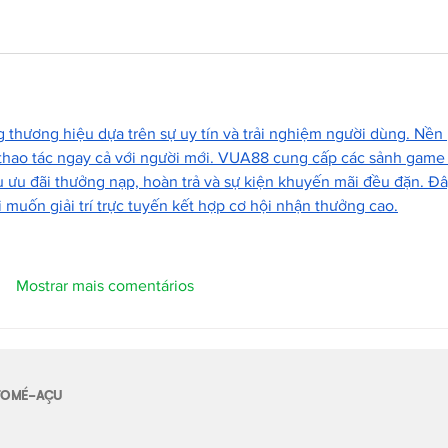
g thương hiệu dựa trên sự uy tín và trải nghiệm người dùng. Nền 
ễ thao tác ngay cả với người mới. VUA88 cung cấp các sảnh game
u ưu đãi thưởng nạp, hoàn trả và sự kiện khuyến mãi đều đặn. Đâ
 muốn giải trí trực tuyến kết hợp cơ hội nhận thưởng cao.
Mostrar mais comentários
E TOMÉ-AÇU