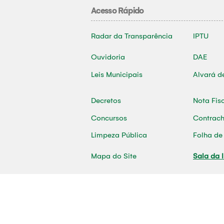
Acesso Rápido
Radar da Transparência
IPTU
Ouvidoria
DAE
Leis Municipais
Alvará d
Decretos
Nota Fis
Concursos
Contrac
Limpeza Pública
Folha d
Mapa do Site
Sala da 
2026 | © Desenvolvido por ASCOM - Prefei
MUNICIPIO DE TOME-ACU CNPJ: 05.196.530/
Endereço: PRC Três Poderes, S/N, CEP 68.