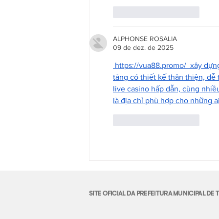
Curtir
Responder
ALPHONSE ROSALIA
09 de dez. de 2025
https://vua88.promo/
  xây dựn
tảng có thiết kế thân thiện, d
live casino hấp dẫn, cùng nhiề
là địa chỉ phù hợp cho những ai
Curtir
Responder
SITE OFICIAL DA PREFEITURA MUNICIPAL D