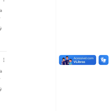
à 
 
 
ỷ 
à 
 
 
ỷ 