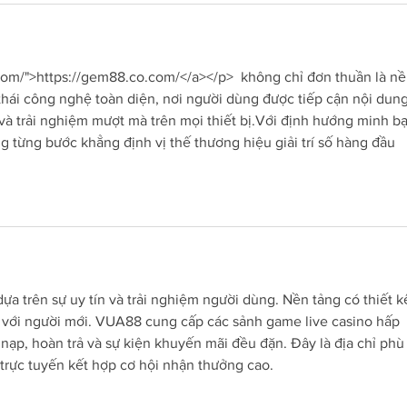
com/">https://gem88.co.com/</a></p>  không chỉ đơn thuần là nề
h thái công nghệ toàn diện, nơi người dùng được tiếp cận nội dung
 và trải nghiệm mượt mà trên mọi thiết bị.Với định hướng minh b
từng bước khẳng định vị thế thương hiệu giải trí số hàng đầu 
a trên sự uy tín và trải nghiệm người dùng. Nền tảng có thiết k
ả với người mới. VUA88 cung cấp các sảnh game live casino hấp 
nạp, hoàn trả và sự kiện khuyến mãi đều đặn. Đây là địa chỉ phù
 trực tuyến kết hợp cơ hội nhận thưởng cao.