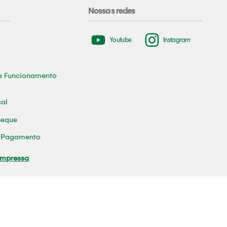
Nossas redes
Youtube
Instagram
e Funcionamento
cal
heque
e Pagamento
Impressa
tura Municipal de Tomé-Açu
0001-70 / Contato: (91) 93618-0280/ Email:
ouvidoria@prefeituratomea
680-000, Centro, Tomé-Açu/PA