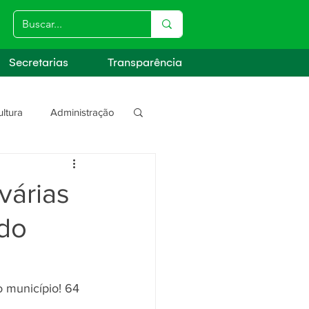
Secretarias
Transparência
ultura
Administração
s
várias
ido
 município! 64 