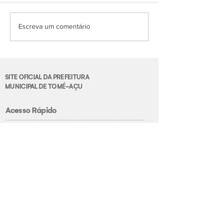
Escreva um comentário
SITE OFICIAL DA PREFEITURA
MUNICIPAL DE TOMÉ-AÇU
Acesso Rápido
Radar da Transparência
Ouvidoria
Leis Municipais
Decretos
IPTU
DAE
Alvará de Funcionamento
Nota Fiscal
Contracheque