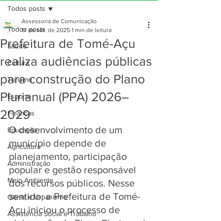
Todos posts
Assessoria de Comunicação
Todos posts
17 de set. de 2025
1 min de leitura
Prefeitura de Tomé-Açu
Saúde
realiza audiências públicas
Cultura
para construção do Plano
Turismo
Plurianual (PPA) 2026–
Esporte
2029
Finanças
O desenvolvimento de um 
Educação
município depende de 
Agricultura
planejamento, participação 
Administração
popular e gestão responsável 
Meio Ambiente
dos recursos públicos. Nesse 
sentido, a Prefeitura de Tomé-
Obras e Urbanismo
Açu iniciou o processo de 
Assistência Social e Trabalho