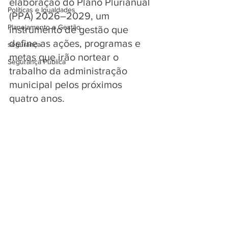
elaboração do Plano Plurianual 
Políticas e Igualdades
(PPA) 2026–2029, um 
Planejamento e Gestão
instrumento de gestão que 
define as ações, programas e 
segurança
metas que irão nortear o 
Segurança Pública
trabalho da administração 
municipal pelos próximos 
quatro anos.