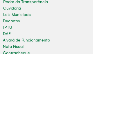
Radar da Transparência
Ouvidoria
Leis Municipais
Decretos
IPTU
DAE
Alvará de Funcionamento
Nota Fiscal
Contracheque
Concursos
Limpeza Pública
Folha de Pagamento
Mapa do Site
Sala da Impressa
Nossas redes
Youtube
Instagram