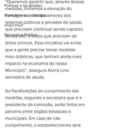
“Queremos garantir que, através dessas 
Políticas e Igualdades
medidas, evitemos a elevação do 
Planejamento e Gestão
contágio e o extrapolamento dos 
sistemas públicos e privados de saúde, 
segurança
que precisam continuar sendo capazes 
Segurança Pública
de atender a todos que precisam de 
leitos clínicos. Essa iniciativa vai evitar 
que a gente precise tomar medidas 
mais drásticas, que tenham ainda mais 
impacto na economia do nosso 
Município”, assegura Alzira Lino 
secretária de saúde.
As fiscalizações do cumprimento das 
medidas, segundo a secretaria que é a 
presidente da comissão, serão feitas em 
parceria entre órgãos estaduais e 
municipais. Em caso de não 
cumprimento, o estabelecimento será 