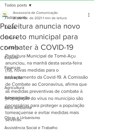
Todos posts
Assessoria de Comunicação
Todos posts
20 de fev. de 2021
1 min de leitura
Prefeitura anuncia novo
Saúde
decreto municipal para
Cultura
combater à COVID-19
Turismo
Prefeitura Municipal de Tomé-Açu 
Esporte
anunciou, na manhã desta sexta-feira 
Finanças
(19), novas medidas para o 
enfrentamento da Covid-19. A Comissão 
Educação
de Combate ao Coronavírus, afirma que 
Agricultura
as medidas preventivas de combate à 
Administração
propagação do vírus no município são 
necessárias para proteger a população 
Meio Ambiente
tomeaçuense e evitar medidas mais 
Obras e Urbanismo
severas.
Assistência Social e Trabalho