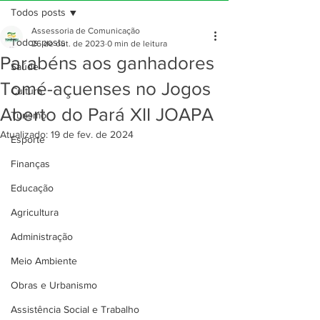
Todos posts
Assessoria de Comunicação
Todos posts
26 de out. de 2023
0 min de leitura
Parabéns aos ganhadores
Saúde
Tomé-açuenses no Jogos
Cultura
Aberto do Pará XII JOAPA
Turismo
Atualizado:
19 de fev. de 2024
Esporte
Finanças
Educação
Agricultura
Administração
Meio Ambiente
Obras e Urbanismo
Assistência Social e Trabalho