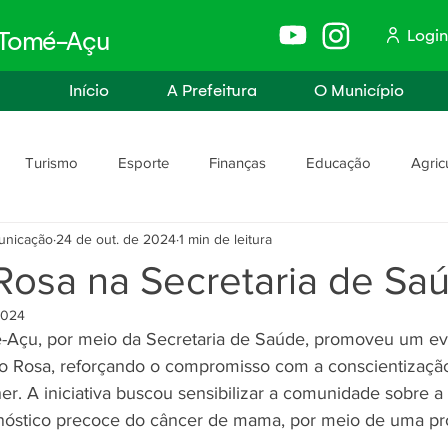
Login
e Tomé-Açu
Início
A Prefeitura
O Município
Turismo
Esporte
Finanças
Educação
Agric
unicação
24 de out. de 2024
1 min de leitura
anismo
Assistência Social e Trabalho
Políticas e Igualdade
Rosa na Secretaria de Sa
2024
rança
Segurança Pública
é-Açu, por meio da Secretaria de Saúde, promoveu um ev
o Rosa, reforçando o compromisso com a conscientização
r. A iniciativa buscou sensibilizar a comunidade sobre a
nóstico precoce do câncer de mama, por meio de uma p
.