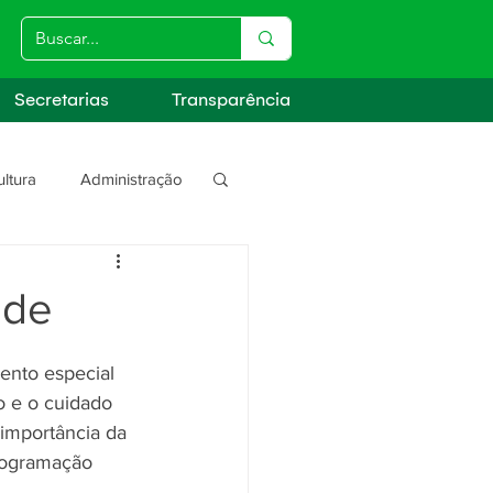
Secretarias
Transparência
ultura
Administração
s
úde
ento especial 
 e o cuidado 
 importância da 
rogramação 