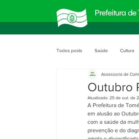
Prefeitura d
Todos posts
Saúde
Cultura
Assessoria de Com
Meio Ambiente
Obras e Urb
Outubro 
Atualizado:
25 de out. de 
Planejamento e Gestão
segu
A Prefeitura de Tom
em alusão ao Outubr
com a saúde da mulhe
prevenção e do diag
ampla e diversificada