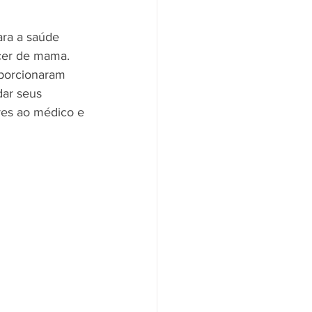
ra a saúde 
ncer de mama. 
oporcionaram 
ar seus 
res ao médico e 