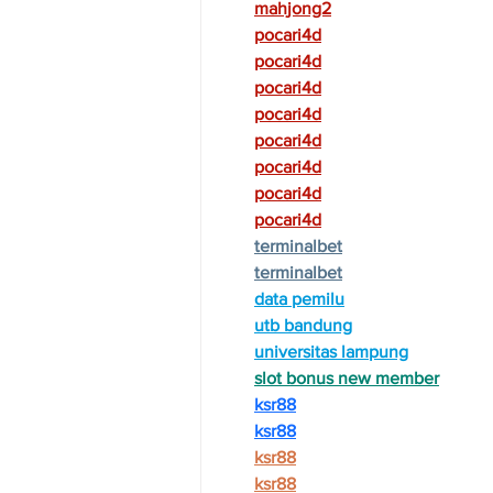
mahjong2
pocari4d
pocari4d
pocari4d
pocari4d
pocari4d
pocari4d
pocari4d
pocari4d
terminalbet
terminalbet
data pemilu
utb bandung
universitas lampung
slot bonus new member
ksr88
ksr88
ksr88
ksr88