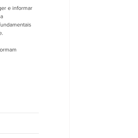
er e informar 
a 
 fundamentais 
e.
sformam 