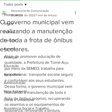
Todos posts
Assessoria de Comunicação
Todos posts
26 de jul. de 2022
1 min de leitura
O governo municipal vem
Saúde
realizando a manutenção
Cultura
de toda a frota de ônibus
Turismo
escolares.
Esporte
Além de promover educação de 
Finanças
qualidade, a Prefeitura de Tomé-Açu 
Educação
por meio da SEMED, trabalha para 
Agricultura
proporcionar  transporte escolar seguro 
e confortável aos seus estudantes. 
Administração
Dessa forma, o governo municipal vem 
Meio Ambiente
realizando a manutenção de toda a 
frota de ônibus próprios, recuperando 
Obras e Urbanismo
os assentos e os equipamentos de 
Assistência Social e Trabalho
segurança, renovando a pintura, 