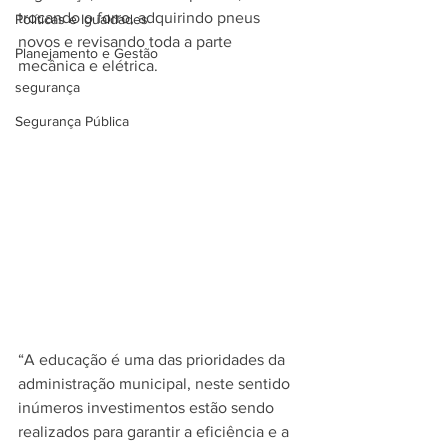
trocando o forro, adquirindo pneus 
Políticas e Igualdades
novos e revisando toda a parte 
Planejamento e Gestão
mecânica e elétrica.
segurança
Segurança Pública
“A educação é uma das prioridades da 
administração municipal, neste sentido 
inúmeros investimentos estão sendo 
realizados para garantir a eficiência e a 