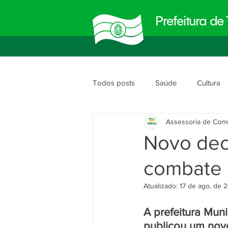
Prefeitura d
Todos posts
Saúde
Cultura
Assessoria de Com
Meio Ambiente
Obras e Urb
Novo dec
combate 
Planejamento e Gestão
segu
Atualizado:
17 de ago. de 
A prefeitura Muni
publicou um novo