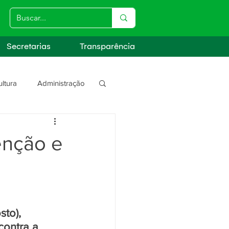
Secretarias
Transparência
ultura
Administração
s
enção e
to), 
ontra a 