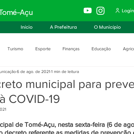
Login
e Tomé-Açu
Início
A Prefeitura
O Município
Turismo
Esporte
Finanças
Educação
Agric
unicação
6 de ago. de 2021
1 min de leitura
anismo
Assistência Social e Trabalho
Políticas e Igualdade
reto municipal para prev
à COVID-19
rança
Segurança Pública
2021
cipal de Tomé-Açu, nesta sexta-feira (6 de agos
 decreto referente as medidas de prevenção c