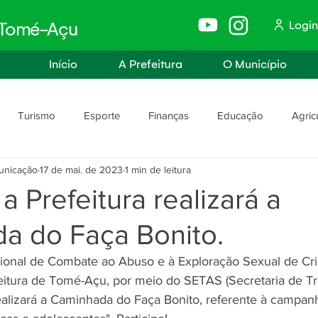
Login
e Tomé-Açu
Início
A Prefeitura
O Município
Turismo
Esporte
Finanças
Educação
Agric
unicação
17 de mai. de 2023
1 min de leitura
anismo
Assistência Social e Trabalho
Políticas e Igualdade
a Prefeitura realizará a
a do Faça Bonito.
rança
Segurança Pública
cional de Combate ao Abuso e à Exploração Sexual de Cri
eitura de Tomé-Açu, por meio do SETAS (Secretaria de Tr
 realizará a Caminhada do Faça Bonito, referente à campan