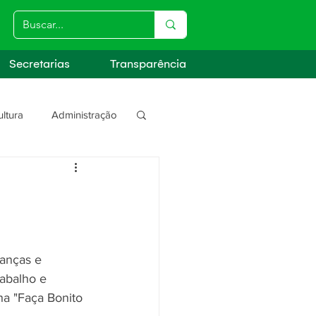
Secretarias
Transparência
ultura
Administração
s
anças e 
abalho e 
ha "Faça Bonito 