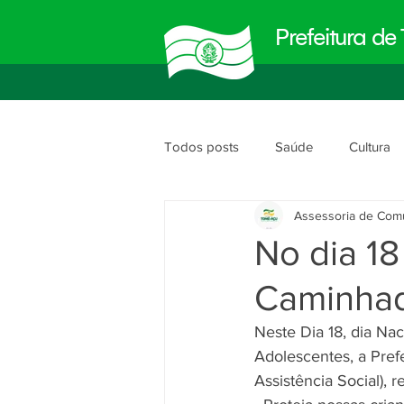
Prefeitura d
Todos posts
Saúde
Cultura
Assessoria de Com
Meio Ambiente
Obras e Urb
No dia 18 
Caminhad
Planejamento e Gestão
segu
Neste Dia 18, dia Na
Adolescentes, a Pref
Assistência Social),