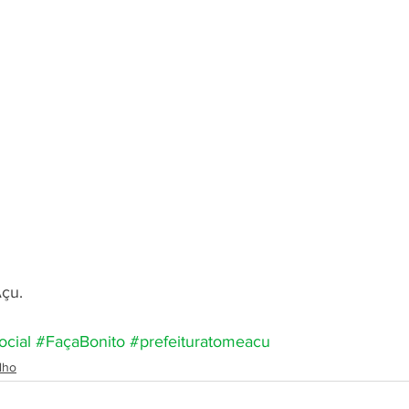
Açu.
ocial
#FaçaBonito
#prefeituratomeacu
lho