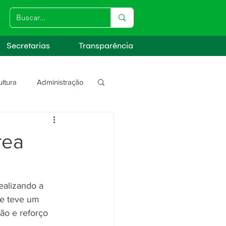
Secretarias
Transparência
ultura
Administração
s
rea
ealizando a 
ue teve um 
ão e reforço 