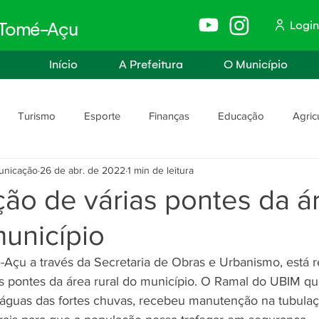
Login
e Tomé-Açu
Início
A Prefeitura
O Município
Turismo
Esporte
Finanças
Educação
Agric
unicação
26 de abr. de 2022
1 min de leitura
anismo
Assistência Social e Trabalho
Políticas e Igualdade
ão de várias pontes da á
município
rança
Segurança Pública
-Açu a través da Secretaria de Obras e Urbanismo, está r
 pontes da área rural do município. O Ramal do UBIM q
 águas das fortes chuvas, recebeu manutenção na tubulaç