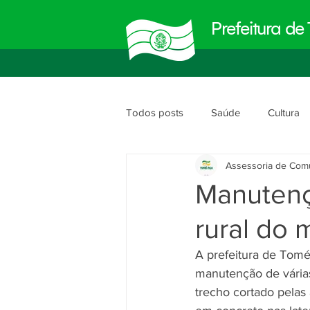
Prefeitura d
Todos posts
Saúde
Cultura
Assessoria de Com
Meio Ambiente
Obras e Urb
Manutenç
rural do 
Planejamento e Gestão
segu
A prefeitura de Tomé
manutenção de várias
trecho cortado pelas