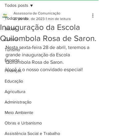
Todos posts
Assessoria de Comunicação
Todos posts
27 de abr. de 2023
1 min de leitura
Inauguração da Escola
Saúde
Quilombola Rosa de Saron.
Cultura
Nesta sexta-feira 28 de abril, teremos a 
Turismo
grande inauguração da Escola 
Esporte
Quilombola Rosa de Saron.
Você é o nosso convidado especial!
Finanças
Educação
Agricultura
Administração
Meio Ambiente
Obras e Urbanismo
Assistência Social e Trabalho