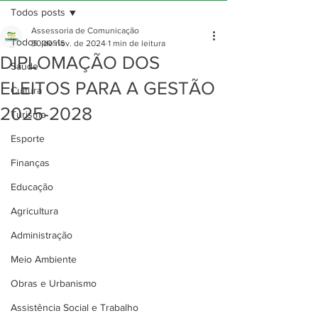
Todos posts
Assessoria de Comunicação
Todos posts
30 de nov. de 2024
1 min de leitura
DIPLOMAÇÃO DOS
Saúde
ELEITOS PARA A GESTÃO
Cultura
2025-2028
Turismo
Esporte
Finanças
Educação
Agricultura
Administração
Meio Ambiente
Obras e Urbanismo
Assistência Social e Trabalho