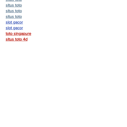
situs toto
situs toto
situs toto
slot gacor
slot gacor
toto singapure
situs toto 4d
toto slot 4d
pg soft mahjong2
mahjong2
pocari4d
Mostrar mais
Curtir
Responder
SITE OFICIAL DA PREFEITURA
MUNICIPAL DE TOMÉ-AÇU
Acesso Rápido