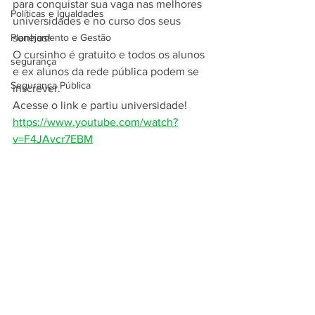
para conquistar sua vaga nas melhores 
Políticas e Igualdades
universidades e no curso dos seus 
Planejamento e Gestão
sonhos!
O cursinho é gratuito e todos os alunos 
segurança
e ex alunos da rede pública podem se 
Segurança Pública
inscrever.
Acesse o link e partiu universidade!
https://www.youtube.com/watch?
v=F4JAvcr7EBM