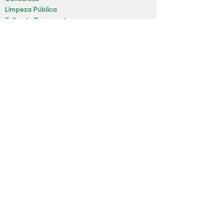
Limpeza Pública
Folha de Pagamento
Mapa do Site
Sala da Impressa
Nossas redes
Youtube
Instagram