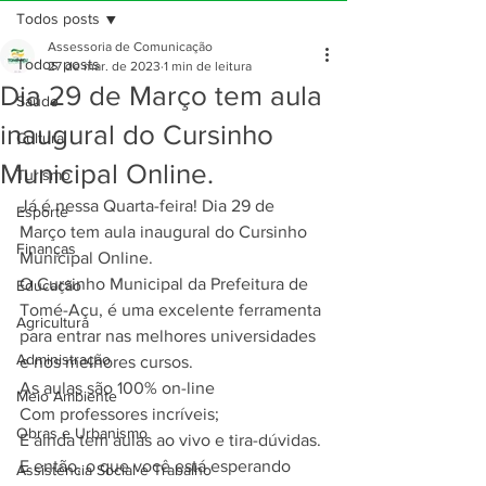
Todos posts
Assessoria de Comunicação
Todos posts
27 de mar. de 2023
1 min de leitura
Dia 29 de Março tem aula
Saúde
inaugural do Cursinho
Cultura
Municipal Online.
Turismo
Já é nessa Quarta-feira! Dia 29 de 
Esporte
Março tem aula inaugural do Cursinho 
Finanças
Municipal Online.
O Cursinho Municipal da Prefeitura de 
Educação
Tomé-Açu, é uma excelente ferramenta 
Agricultura
para entrar nas melhores universidades 
Administração
e nos melhores cursos.
As aulas são 100% on-line
Meio Ambiente
Com professores incríveis;
Obras e Urbanismo
E ainda tem aulas ao vivo e tira-dúvidas.
E então, o que você está esperando 
Assistência Social e Trabalho