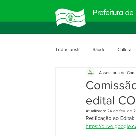
Prefeitura d
Todos posts
Saúde
Cultura
Assessoria de Com
Meio Ambiente
Obras e Urb
Comissão 
edital 
Planejamento e Gestão
segu
Atualizado:
24 de fev. de 
Retificação ao Edital:
https://drive.google