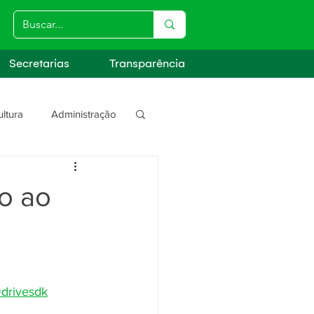
Secretarias
Transparência
ultura
Administração
s
ão ao
=drivesdk