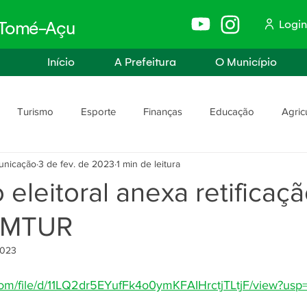
Login
e Tomé-Açu
Início
A Prefeitura
O Município
Turismo
Esporte
Finanças
Educação
Agric
unicação
3 de fev. de 2023
1 min de leitura
anismo
Assistência Social e Trabalho
Políticas e Igualdade
eleitoral anexa retificaç
COMTUR
rança
Segurança Pública
2023
.com/file/d/11LQ2dr5EYufFk4o0ymKFAIHrctjTLtjF/view?usp