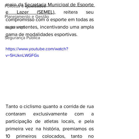
meio da 
Secretaria Municipal de Esporte 
Políticas e Igualdades
e Lazer (SEMEL)
, reitera seu 
Planejamento e Gestão
compromisso com o esporte em todas as 
suas vertentes, incentivando uma ampla 
segurança
gama de modalidades esportivas.
Segurança Pública
https://www.youtube.com/watch?
v=5HJknLWGFGs
Tanto o ciclismo quanto a corrida de rua 
contaram exclusivamente com a 
participação de atletas locais, e pela 
primeira vez na história, premiamos os 
10 primeiros colocados, tanto no 