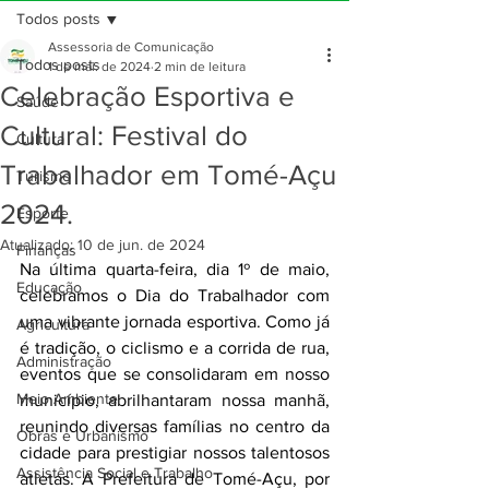
Todos posts
Assessoria de Comunicação
Todos posts
1 de mai. de 2024
2 min de leitura
Celebração Esportiva e
Saúde
Cultural: Festival do
Cultura
Trabalhador em Tomé-Açu
Turismo
2024.
Esporte
Atualizado:
10 de jun. de 2024
Finanças
Na última quarta-feira, dia 1º de maio, 
Educação
celebramos o Dia do Trabalhador com 
uma vibrante jornada esportiva. Como já 
Agricultura
é tradição, o ciclismo e a corrida de rua, 
Administração
eventos que se consolidaram em nosso 
Meio Ambiente
município, abrilhantaram nossa manhã, 
reunindo diversas famílias no centro da 
Obras e Urbanismo
cidade para prestigiar nossos talentosos 
Assistência Social e Trabalho
atletas. A Prefeitura de Tomé-Açu, por 