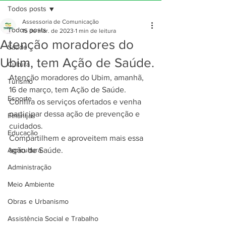
Todos posts
Assessoria de Comunicação
Todos posts
15 de mar. de 2023
1 min de leitura
Atenção moradores do
Saúde
Ubim, tem Ação de Saúde.
Cultura
Atenção moradores do Ubim, amanhã, 
Turismo
16 de março, tem Ação de Saúde.
Esporte
Confira os serviços ofertados e venha 
participar dessa ação de prevenção e 
Finanças
cuidados. 
Educação
Compartilhem e aproveitem mais essa 
Agricultura
ação de Saúde. 
Administração
Meio Ambiente
Obras e Urbanismo
Assistência Social e Trabalho