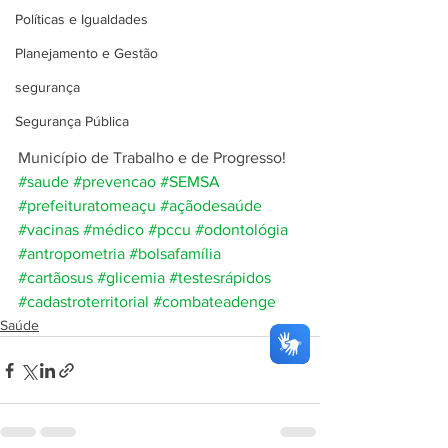
Políticas e Igualdades
Planejamento e Gestão
segurança
Segurança Pública
Município de Trabalho e de Progresso!
#saude
#prevencao
#SEMSA
#prefeituratomeaçu
#açãodesaúde
#vacinas
#médico
#pccu
#odontológia
#antropometria
#bolsafamília
#cartãosus
#glicemia
#testesrápidos
#cadastroterritorial
#combateadenge
Saúde