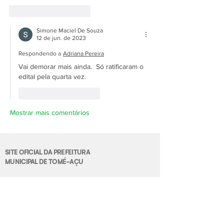
Curtir
Responder
Simone Maciel De Souza
12 de jun. de 2023
Respondendo a
Adriana Pereira
Vai demorar mais ainda.  Só ratificaram o 
edital pela quarta vez.
Curtir
Responder
Mostrar mais comentários
SITE OFICIAL DA PREFEITURA
MUNICIPAL DE TOMÉ-AÇU
Acesso Rápido
Radar da Transparência
Ouvidoria