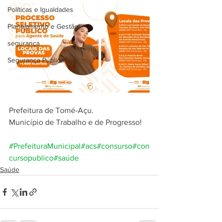
Políticas e Igualdades
Planejamento e Gestão
segurança
Segurança Pública
Prefeitura de Tomé-Açu.
Município de Trabalho e de Progresso!
#PrefeituraMunicipal
#acs
#consurso
#con
cursopublico
#saúde
Saúde