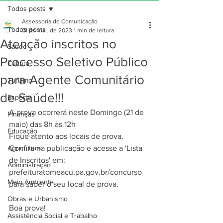
Todos posts
Assessoria de Comunicação
Todos posts
21 de mai. de 2023
1 min de leitura
Atenção inscritos no
Saúde
Processo Seletivo Público
Cultura
para Agente Comunitário
Turismo
de Saúde!!!
Esporte
A prova ocorrerá neste Domingo (21 de 
Finanças
maio) das 8h às 12h
Educação
Fique atento aos locais de prova. 
Agricultura
Confira na publicação e acesse a 'Lista 
de Inscritos' em: 
Administração
prefeituratomeacu.pa.gov.br/concurso 
Meio Ambiente
para saber o seu local de prova.
Obras e Urbanismo
Boa prova!
Assistência Social e Trabalho