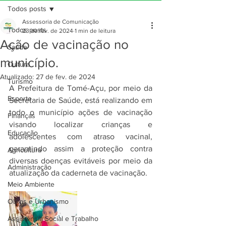
Todos posts
Assessoria de Comunicação
Todos posts
23 de fev. de 2024
1 min de leitura
Ação de vacinação no
Saúde
município.
Cultura
Atualizado:
27 de fev. de 2024
Turismo
A Prefeitura de Tomé-Açu, por meio da 
Esporte
Secretaria de Saúde, está realizando em 
todo o município ações de vacinação 
Finanças
visando localizar crianças e 
Educação
adolescentes com atraso vacinal, 
garantindo assim a proteção contra 
Agricultura
diversas doenças evitáveis por meio da 
Administração
atualização da caderneta de vacinação. 
Meio Ambiente
Obras e Urbanismo
Assistência Social e Trabalho