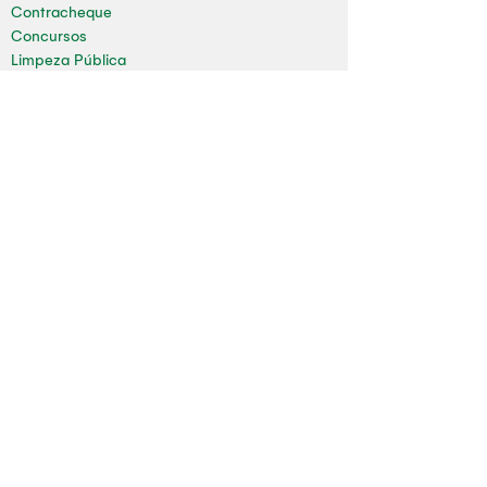
Contracheque
Concursos
Limpeza Pública
Folha de Pagamento
Mapa do Site
Sala da Impressa
Nossas redes
Youtube
Instagram