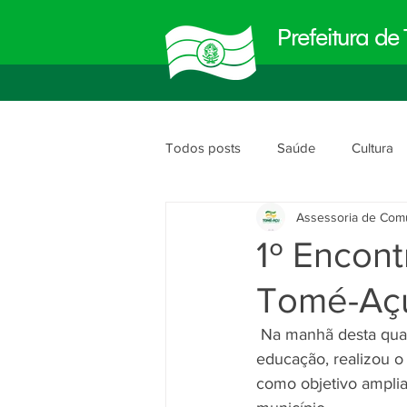
Prefeitura d
Todos posts
Saúde
Cultura
Assessoria de Com
Meio Ambiente
Obras e Urb
1º Encont
Tomé-Aç
Planejamento e Gestão
segu
 Na manhã desta quarta-feira, 25 de agosto, a prefeitura através da secretaria municipal de 
educação, realizou o
como objetivo ampli