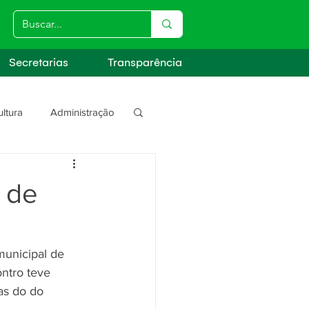
Secretarias
Transparência
ultura
Administração
s
s de
ntro teve 
as do do 