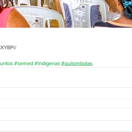
sXYBPi/
juntos
#semed
#indigenas
#quilombolas