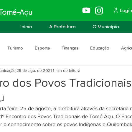
Login
e Tomé-Açu
Início
A Prefeitura
O Município
Turismo
Esporte
Finanças
Educação
Agric
unicação
25 de ago. de 2021
1 min de leitura
anismo
Assistência Social e Trabalho
Políticas e Igualdade
ro dos Povos Tradicionai
u
rança
Segurança Pública
 1º Encontro dos Povos Tradicionais de Tomé-Açu. O Enco
ar o conhecimento sobre os povos Indígenas e Quilombol